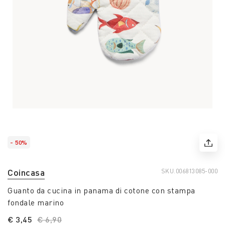
- 50%
Coincasa
SKU.
006813085-000
Guanto da cucina in panama di cotone con stampa
fondale marino
€ 3,45
Price reduced from
€ 6,90
to