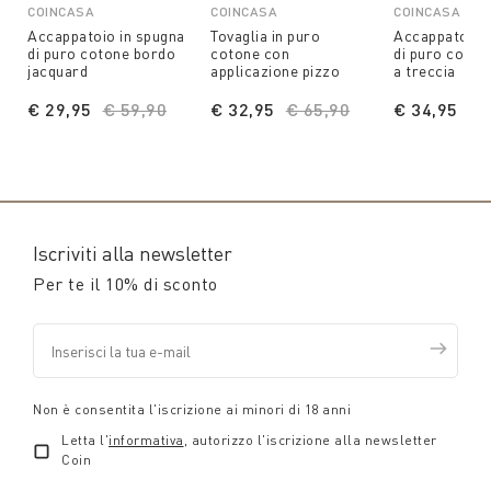
COINCASA
COINCASA
COINCASA
Accappatoio in spugna
Tovaglia in puro
Accappatoio 
di puro cotone bordo
cotone con
di puro coton
jacquard
applicazione pizzo
a treccia
€ 29,95
Price reduced from
€ 59,90
to
€ 32,95
Price reduced from
€ 65,90
to
€ 34,95
Pr
€ 
Iscriviti alla newsletter
Per te il 10% di sconto
Non è consentita l'iscrizione ai minori di 18 anni
Letta l'
informativa
, autorizzo l'iscrizione alla newsletter
Coin