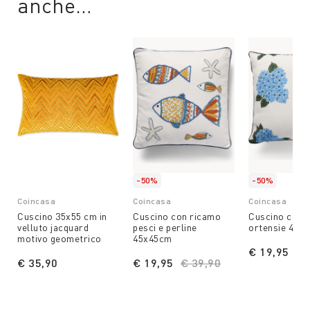
anche…
-50%
-50%
Coincasa
Coincasa
Coincasa
Cuscino 35x55 cm in
Cuscino con ricamo
Cuscino con 
velluto jacquard
pesci e perline
ortensie 45x
motivo geometrico
45x45cm
€ 19,95
Pr
€ 
€ 35,90
€ 19,95
Price reduced from
€ 39,90
to