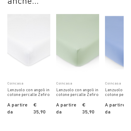
anche…
Coincasa
Coincasa
Coincasa
Lenzuolo con angoli in
Lenzuolo con angoli in
Lenzuolo con 
cotone percalle Zefiro
cotone percalle Zefiro
cotone percal
A partire
€
A partire
€
A partire
da
35,90
da
35,90
da