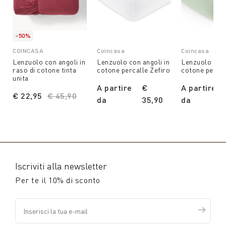
-50%
COINCASA
Coincasa
Coincasa
Lenzuolo con angoli in
Lenzuolo con angoli in
Lenzuolo con 
raso di cotone tinta
cotone percalle Zefiro
cotone percal
unita
A partire
€
A partire
€ 22,95
Price reduced from
€ 45,90
to
da
35,90
da
Iscriviti alla newsletter
Per te il 10% di sconto