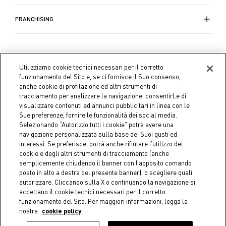
FRANCHISING
Utilizziamo cookie tecnici necessari per il corretto
funzionamento del Sito e, se ci fornisce il Suo consenso,
anche cookie di profilazione ed altri strumenti di
tracciamento per analizzare la navigazione, consentirLe di
visualizzare contenuti ed annunci pubblicitari in linea con le
Sue preferenze, fornire le funzionalità dei social media.
Selezionando “Autorizzo tutti i cookie” potrà avere una
navigazione personalizzata sulla base dei Suoi gusti ed
interessi. Se preferisce, potrà anche rifiutare l’utilizzo dei
cookie e degli altri strumenti di tracciamento (anche
semplicemente chiudendo il banner con l’apposito comando
Coin S.p.A. C.F./P.IVA 04391480276, capitale sociale 10.123.282,23
posto in alto a destra del presente banner), o scegliere quali
Euro i.v.
autorizzare. Cliccando sulla X o continuando la navigazione si
accettano il cookie tecnici necessari per il corretto
Dati aziendali
Cookie Policy
Informativa Privacy
Note
funzionamento del Sito. Per maggiori informazioni, legga la
nostra
cookie policy
legali