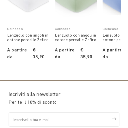
Coincasa
Coincasa
Coincasa
Lenzuolo con angoli in
Lenzuolo con angoli in
Lenzuolo con 
cotone percalle Zefiro
cotone percalle Zefiro
cotone percal
A partire
€
A partire
€
A partire
da
35,90
da
35,90
da
Iscriviti alla newsletter
Per te il 10% di sconto