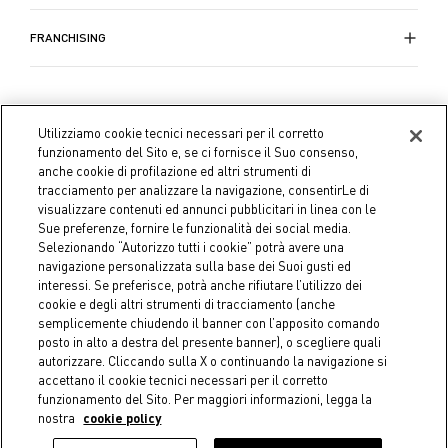
FRANCHISING
Utilizziamo cookie tecnici necessari per il corretto
funzionamento del Sito e, se ci fornisce il Suo consenso,
anche cookie di profilazione ed altri strumenti di
tracciamento per analizzare la navigazione, consentirLe di
visualizzare contenuti ed annunci pubblicitari in linea con le
Sue preferenze, fornire le funzionalità dei social media.
Selezionando “Autorizzo tutti i cookie” potrà avere una
navigazione personalizzata sulla base dei Suoi gusti ed
interessi. Se preferisce, potrà anche rifiutare l’utilizzo dei
cookie e degli altri strumenti di tracciamento (anche
semplicemente chiudendo il banner con l’apposito comando
Coin S.p.A. C.F./P.IVA 04391480276, capitale sociale 10.123.282,23
posto in alto a destra del presente banner), o scegliere quali
Euro i.v.
autorizzare. Cliccando sulla X o continuando la navigazione si
accettano il cookie tecnici necessari per il corretto
Dati aziendali
Cookie Policy
Informativa Privacy
Note
funzionamento del Sito. Per maggiori informazioni, legga la
nostra
cookie policy
legali