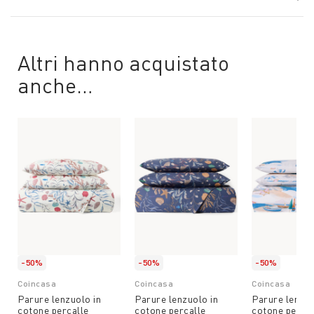
Altri hanno acquistato
anche…
-50%
-50%
-50%
Coincasa
Coincasa
Coincasa
Parure lenzuolo in
Parure lenzuolo in
Parure lenzuo
cotone percalle
cotone percalle
cotone percal