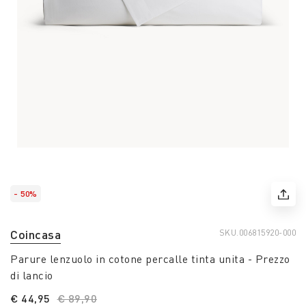
- 50%
Coincasa
SKU.
006815920-000
Parure lenzuolo in cotone percalle tinta unita - Prezzo
di lancio
€ 44,95
Price reduced from
€ 89,90
to