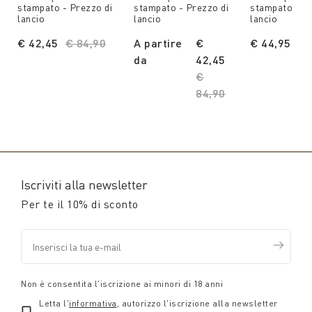
stampato - Prezzo di
stampato - Prezzo di
stampato - Pr
lancio
lancio
lancio
€ 42,45
Price reduced from
€ 84,90
to
A partire
€
€ 44,95
Pr
€ 
da
42,45
Price reduced from
€
84,90
to
Iscriviti alla newsletter
Per te il 10% di sconto
Non è consentita l'iscrizione ai minori di 18 anni
Letta l'
informativa
, autorizzo l'iscrizione alla newsletter