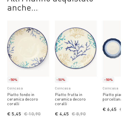
anche…
-50%
-50%
-50%
Coincasa
Coincasa
Coincasa
Piatto fondo in
Piatto frutta in
Piatto piano i
ceramica decoro
ceramica decoro
porcellana bi
coralli
coralli
€ 6,45
Pri
€ 1
€ 5,45
Price reduced from
€ 10,90
to
€ 4,45
Price reduced from
€ 8,90
to