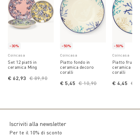
-30%
-50%
-50%
Coincasa
Coincasa
Coincasa
Set 12 piatti in
Piatto fondo in
Piatto frutta 
ceramica Ming
ceramica decoro
ceramica dec
coralli
coralli
€ 62,93
Price reduced from
€ 89,90
to
€ 5,45
Price reduced from
€ 10,90
to
€ 4,45
Pri
€ 8
Iscriviti alla newsletter
Per te il 10% di sconto