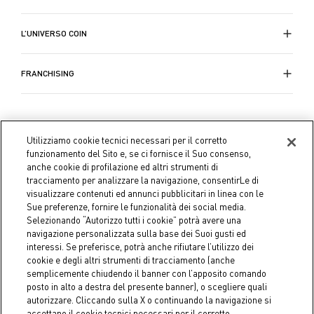
L’UNIVERSO COIN
FRANCHISING
Utilizziamo cookie tecnici necessari per il corretto
funzionamento del Sito e, se ci fornisce il Suo consenso,
anche cookie di profilazione ed altri strumenti di
tracciamento per analizzare la navigazione, consentirLe di
visualizzare contenuti ed annunci pubblicitari in linea con le
Sue preferenze, fornire le funzionalità dei social media.
Selezionando “Autorizzo tutti i cookie” potrà avere una
navigazione personalizzata sulla base dei Suoi gusti ed
interessi. Se preferisce, potrà anche rifiutare l’utilizzo dei
cookie e degli altri strumenti di tracciamento (anche
semplicemente chiudendo il banner con l’apposito comando
Coin S.p.A. C.F./P.IVA 04391480276, capitale sociale 10.123.282,23
posto in alto a destra del presente banner), o scegliere quali
Euro i.v.
autorizzare. Cliccando sulla X o continuando la navigazione si
accettano il cookie tecnici necessari per il corretto