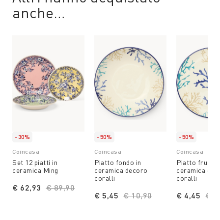
anche…
-30%
-50%
-50%
Coincasa
Coincasa
Coincasa
Set 12 piatti in
Piatto fondo in
Piatto frutta 
ceramica Ming
ceramica decoro
ceramica dec
coralli
coralli
€ 62,93
Price reduced from
€ 89,90
to
€ 5,45
Price reduced from
€ 10,90
to
€ 4,45
Pri
€ 8