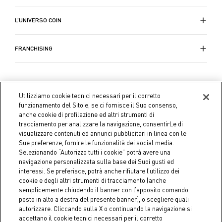
L’UNIVERSO COIN
FRANCHISING
Utilizziamo cookie tecnici necessari per il corretto
funzionamento del Sito e, se ci fornisce il Suo consenso,
anche cookie di profilazione ed altri strumenti di
tracciamento per analizzare la navigazione, consentirLe di
visualizzare contenuti ed annunci pubblicitari in linea con le
Sue preferenze, fornire le funzionalità dei social media.
Selezionando “Autorizzo tutti i cookie” potrà avere una
navigazione personalizzata sulla base dei Suoi gusti ed
interessi. Se preferisce, potrà anche rifiutare l’utilizzo dei
cookie e degli altri strumenti di tracciamento (anche
semplicemente chiudendo il banner con l’apposito comando
Coin S.p.A. C.F./P.IVA 04391480276, capitale sociale 10.123.282,23
posto in alto a destra del presente banner), o scegliere quali
Euro i.v.
autorizzare. Cliccando sulla X o continuando la navigazione si
accettano il cookie tecnici necessari per il corretto