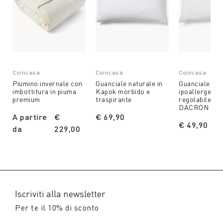
Coincasa
Coincasa
Coincasa
Piumino invernale con
Guanciale naturale in
Guanciale
imbottitura in piuma
Kapok morbido e
ipoallergenic
premium
traspirante
regolabile in 
DACRON
A partire
€
€ 69,90
€ 49,90
da
229,00
Iscriviti alla newsletter
Per te il 10% di sconto