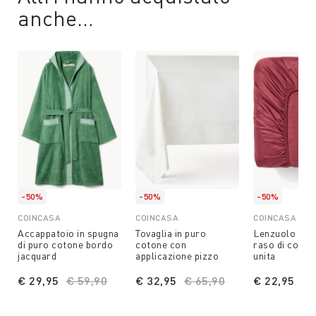
anche…
-50%
-50%
-50%
COINCASA
COINCASA
COINCASA
Accappatoio in spugna
Tovaglia in puro
Lenzuolo con 
di puro cotone bordo
cotone con
raso di cotone
jacquard
applicazione pizzo
unita
€ 29,95
Price reduced from
€ 59,90
to
€ 32,95
Price reduced from
€ 65,90
to
€ 22,95
Pr
€ 