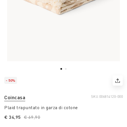
- 50%
Coincasa
SKU.
006814120-000
Plaid trapuntato in garza di cotone
€ 34,95
Price reduced from
€ 69,90
to