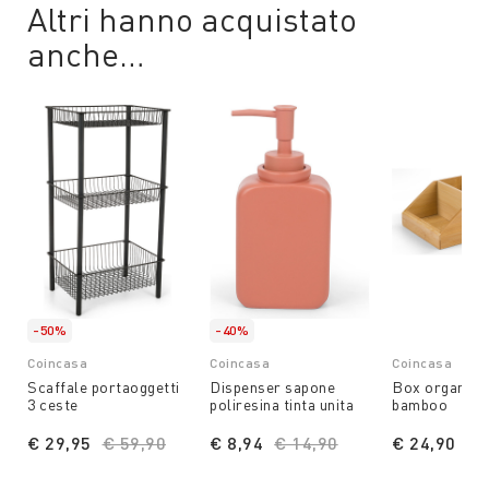
Altri hanno acquistato
anche…
-50%
-40%
Coincasa
Coincasa
Coincasa
Scaffale portaoggetti
Dispenser sapone
Box organizer
3 ceste
poliresina tinta unita
bamboo
€ 29,95
Price reduced from
€ 59,90
to
€ 8,94
Price reduced from
€ 14,90
to
€ 24,90