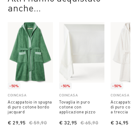
anche…
-50%
-50%
-50%
COINCASA
COINCASA
COINCASA
Accappatoio in spugna
Tovaglia in puro
Accappatoio 
di puro cotone bordo
cotone con
di puro coton
jacquard
applicazione pizzo
a treccia
€ 29,95
Price reduced from
€ 59,90
to
€ 32,95
Price reduced from
€ 65,90
to
€ 34,95
Pr
€ 