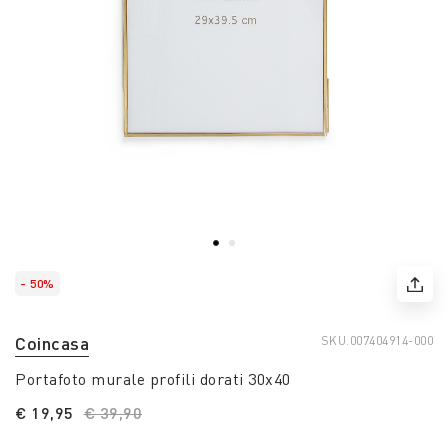
- 50%
Coincasa
SKU.
007404914-000
Portafoto murale profili dorati 30x40
€ 19,95
Price reduced from
€ 39,90
to