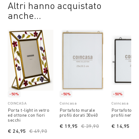
Altri hanno acquistato
anche…
-50%
-50%
-50%
COINCASA
Coincasa
Coincasa
Porta t-light in vetro
Portafoto murale
Portafoto mu
ed ottone con fiori
profili dorati 30x40
profili neri 2
secchi
€ 19,95
Price reduced from
€ 39,90
to
€ 14,95
Pr
€ 
€ 24,95
Price reduced from
€ 49,90
to