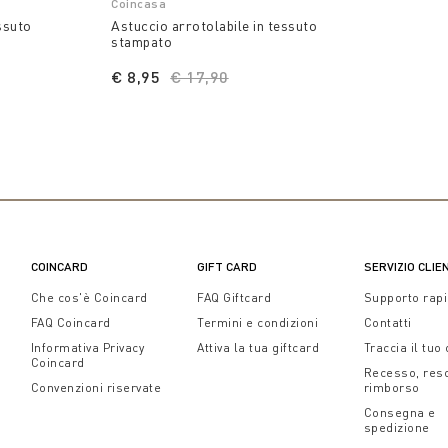
Coincasa
ssuto
Astuccio arrotolabile in tessuto
stampato
educed from
to
€ 8,95
Price reduced from
€ 17,90
to
COINCARD
GIFT CARD
SERVIZIO CLIE
Che cos'è Coincard
FAQ Giftcard
Supporto rap
FAQ Coincard
Termini e condizioni
Contatti
Informativa Privacy
Attiva la tua giftcard
Traccia il tuo
Coincard
Recesso, res
Convenzioni riservate
rimborso
Consegna e
spedizione