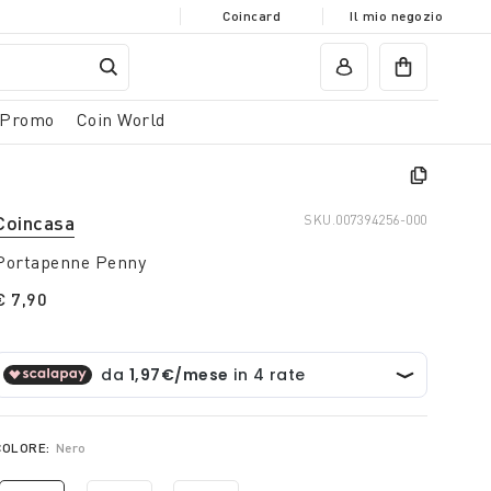
Coincard
Il mio negozio
Promo
Coin World
Coincasa
SKU.
007394256-000
Portapenne Penny
€ 7,90
COLORE:
Nero