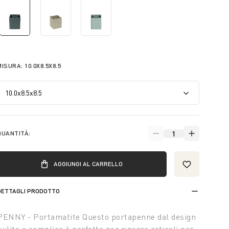
selected
MISURA:
10.0X8.5X8.5
QUANTITÀ:
AGGIUNGI AL CARRELLO
DETTAGLI PRODOTTO
PENNY - Portamatite Questo portapenne dal design