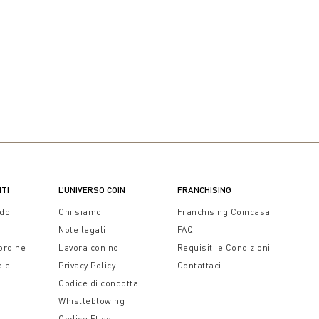
NTI
L’UNIVERSO COIN
FRANCHISING
ido
Chi siamo
Franchising Coincasa
Note legali
FAQ
 ordine
Lavora con noi
Requisiti e Condizioni
o e
Privacy Policy
Contattaci
Codice di condotta
Whistleblowing
Codice Etico