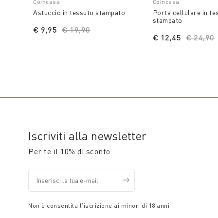
Coincasa
Coincasa
Astuccio in tessuto stampato
Porta cellulare in te
stampato
€ 9,95
Price reduced from
€ 19,90
to
€ 12,45
Price r
€ 24,90
Iscriviti alla newsletter
Per te il 10% di sconto
Non è consentita l'iscrizione ai minori di 18 anni