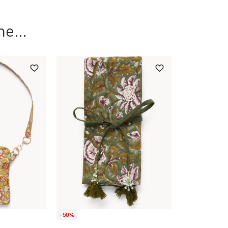
che…
-50%