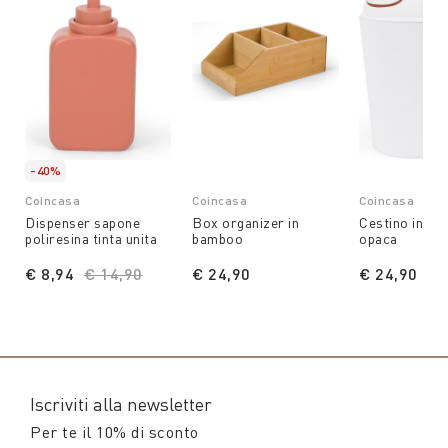
-40%
Coincasa
Coincasa
Coincasa
Dispenser sapone
Box organizer in
Cestino in pla
poliresina tinta unita
bamboo
opaca
€ 8,94
Price reduced from
€ 14,90
to
€ 24,90
€ 24,90
Iscriviti alla newsletter
Per te il 10% di sconto