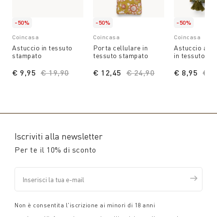
-50%
-50%
-50%
Coincasa
Coincasa
Coincasa
Astuccio in tessuto
Porta cellulare in
Astuccio arro
stampato
tessuto stampato
in tessuto st
€ 9,95
Price reduced from
€ 19,90
to
€ 12,45
Price reduced from
€ 24,90
to
€ 8,95
Pri
€ 1
Iscriviti alla newsletter
Per te il 10% di sconto
Non è consentita l'iscrizione ai minori di 18 anni