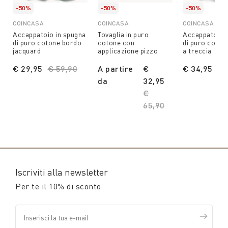
-50%
-50%
-50%
COINCASA
COINCASA
COINCASA
Accappatoio in spugna
Tovaglia in puro
Accappatoio 
di puro cotone bordo
cotone con
di puro coton
jacquard
applicazione pizzo
a treccia
€ 29,95
Price reduced from
€ 59,90
to
A partire
€
€ 34,95
Pr
€ 
da
32,95
Price reduced from
€
65,90
to
Iscriviti alla newsletter
Per te il 10% di sconto