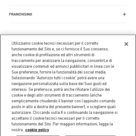
FRANCHISING
Utilizziamo cookie tecnici necessari per il corretto
funzionamento del Sito e, se ci fornisce il Suo consenso,
anche cookie di profilazione ed altri strumenti di
tracciamento per analizzare la navigazione, consentirLe di
visualizzare contenuti ed annunci pubblicitari in linea con le
Sue preferenze, fornire le funzionalità dei social media.
Selezionando “Autorizzo tutti i cookie” potrà avere una
navigazione personalizzata sulla base dei Suoi gusti ed
interessi. Se preferisce, potrà anche rifiutare l’utilizzo dei
cookie e degli altri strumenti di tracciamento (anche
semplicemente chiudendo il banner con l’apposito comando
Coin S.p.A. C.F./P.IVA 04391480276, capitale sociale 10.123.282,23
posto in alto a destra del presente banner), o scegliere quali
Euro i.v.
autorizzare. Cliccando sulla X o continuando la navigazione si
accettano il cookie tecnici necessari per il corretto
Dati aziendali
Cookie Policy
Informativa Privacy
Note
funzionamento del Sito. Per maggiori informazioni, legga la
nostra
cookie policy
legali