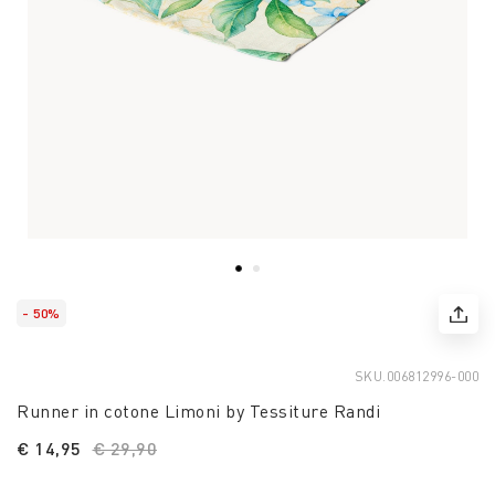
- 50%
SKU.
006812996-000
Runner in cotone Limoni by Tessiture Randi
€ 14,95
Price reduced from
€ 29,90
to