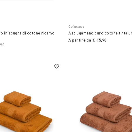
Coincasa
o in spugna di cotone ricamo
Asciugamano puro cotone tinta un
A partire da
€ 15,90
ce reduced from
,90
to