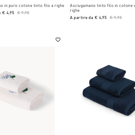
 in puro cotone tinto filo a righe
Asciugamano tinto filo in cotone 
righe
a
€ 4,95
Price reduced from
€ 9,90
to
A partire da
€ 4,95
Price reduc
€ 9,90
to