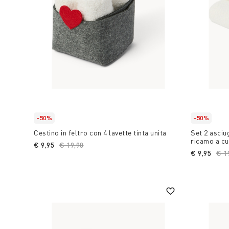
-50%
-50%
Cestino in feltro con 4 lavette tinta unita
Set 2 asciu
ricamo a cu
€ 9,95
Price reduced from
€ 19,90
to
€ 9,95
Pri
€ 1