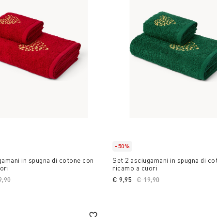
-50%
gamani in spugna di cotone con
Set 2 asciugamani in spugna di c
ori
ricamo a cuori
ce reduced from
9,90
to
€ 9,95
Price reduced from
€ 19,90
to