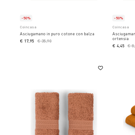
-50%
-50%
Coincasa
Coincasa
Asciugamano in puro cotone con balza
Asciugaman
ortensia
€ 17,95
Price reduced from
€ 35,90
to
€ 4,45
Pri
€ 8