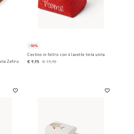
-50%
Cestino in feltro con 4 lavette tinta unita
ita Zefiro
€ 9,95
Price reduced from
€ 19,90
to
ed from