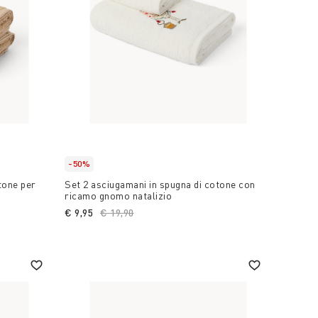
-50%
tone per
Set 2 asciugamani in spugna di cotone con
ricamo gnomo natalizio
€ 9,95
Price reduced from
€ 19,90
to