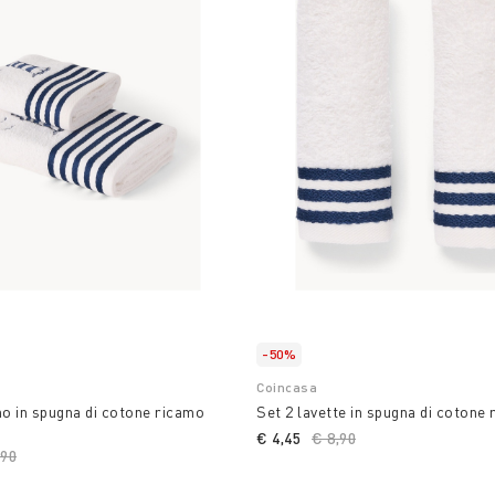
-50%
Coincasa
o in spugna di cotone ricamo
Set 2 lavette in spugna di cotone
€ 4,45
Price reduced from
€ 8,90
to
ce reduced from
,90
to