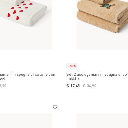
-50%
gamani in spugna di cotone con
Set 2 asciugamani in spugna di co
ori
Lui&Lei
ce reduced from
9,90
to
€ 17,45
Price reduced from
€ 34,90
to