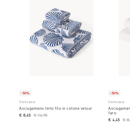
-50%
-50%
Coincasa
Coincasa
Asciugamano tinto filo in cotone velour
Asciugaman
faro
€ 8,45
Price reduced from
€ 16,90
to
€ 4,45
Pri
€ 8