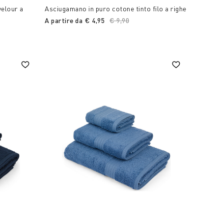
velour a
Asciugamano in puro cotone tinto filo a righe
A partire da
€ 4,95
Price reduced from
€ 9,90
to
ed from