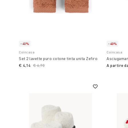
-40%
-40%
Coincasa
Coincasa
Set 2 lavette puro cotone tinta unita Zefiro
Asciugamano
€ 4,14
Price reduced from
€ 6,90
to
A partire d