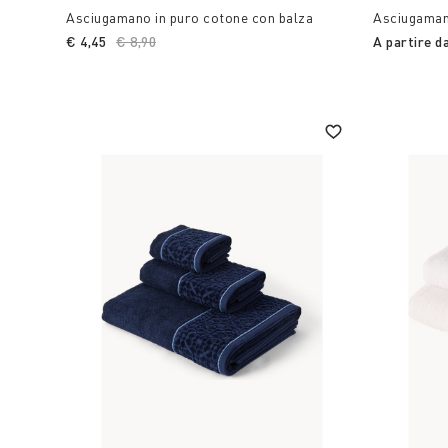
Asciugamano in puro cotone con balza
Asciugamano
€ 4,45
Price reduced from
€ 8,90
to
A partire d