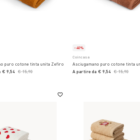
-40%
Coincasa
 puro cotone tinta unita Zefiro
Asciugamano puro cotone tinta un
a
€ 9,54
Price reduced from
€ 15,90
to
A partire da
€ 9,54
Price reduc
€ 15,90
to