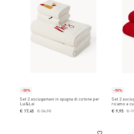
-50%
-50%
Set 2 asciugamani in spugna di cotone per
Set 2 asciu
Lui&Lei
ricamo a cu
€ 17,45
Price reduced from
€ 34,90
to
€ 9,95
Pri
€ 1