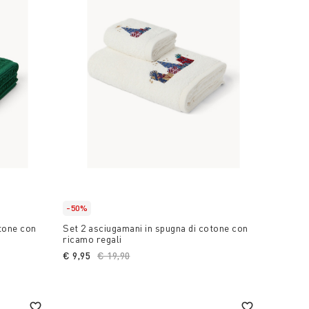
-50%
otone con
Set 2 asciugamani in spugna di cotone con
ricamo regali
€ 9,95
Price reduced from
€ 19,90
to