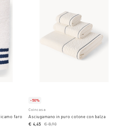
-50%
Coincasa
 ricamo faro
Asciugamano in puro cotone con balza
€ 4,45
Price reduced from
€ 8,90
to