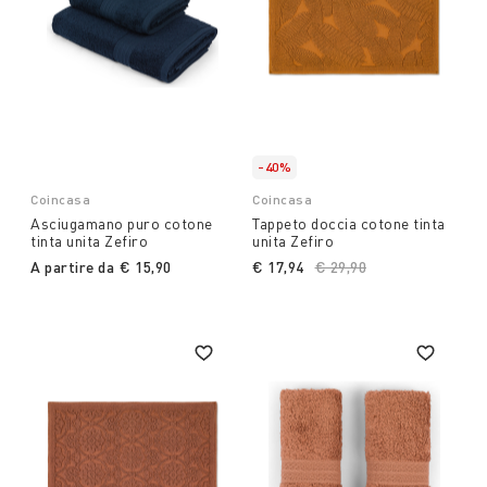
-40%
Coincasa
Coincasa
Asciugamano puro cotone
Tappeto doccia cotone tinta
tinta unita Zefiro
unita Zefiro
A partire da
€ 15,90
€ 17,94
Price reduced from
€ 29,90
to