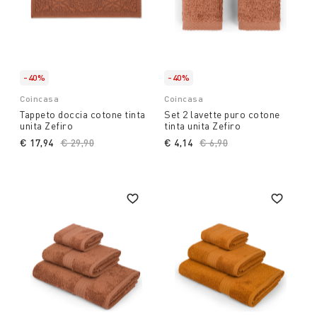
-40%
-40%
Coincasa
Coincasa
Tappeto doccia cotone tinta
Set 2 lavette puro cotone
unita Zefiro
tinta unita Zefiro
€ 17,94
Price reduced from
€ 29,90
to
€ 4,14
Price reduced from
€ 6,90
to