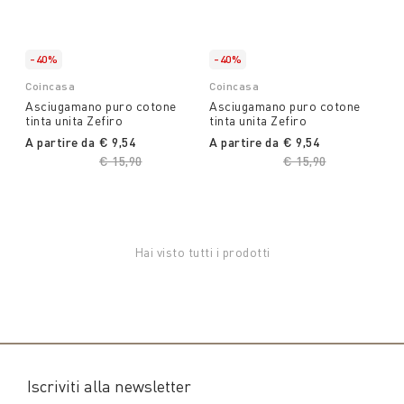
-40%
-40%
Coincasa
Coincasa
Asciugamano puro cotone
Asciugamano puro cotone
tinta unita Zefiro
tinta unita Zefiro
A partire da
€ 9,54
A partire da
€ 9,54
Price reduced from
€ 15,90
to
Price reduced from
€ 15,90
to
Hai visto tutti i prodotti
Iscriviti alla newsletter