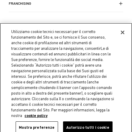
FRANCHISING
Utilizziamo cookie tecnici necessari per il corretto
funzionamento del Sito e, se ci fornisce il Suo consenso,
anche cookie di profilazione ed altri strumenti di
tracciamento per analizzare la navigazione, consentirLe di
visualizzare contenuti ed annunci pubblicitari in linea con le
Sue preferenze, fornire le funzionalità dei social media.
Selezionando “Autorizzo tutti i cookie” potrà avere una
navigazione personalizzata sulla base dei Suoi gusti ed
interessi. Se preferisce, potrà anche rifiutare l’utilizzo dei
cookie e degli altri strumenti di tracciamento (anche
semplicemente chiudendo il banner con l’apposito comando
Coin S.p.A. C.F./P.IVA 04391480276, capitale sociale 10.123.282,23
posto in alto a destra del presente banner), o scegliere quali
Euro i.v.
autorizzare. Cliccando sulla X o continuando la navigazione si
accettano il cookie tecnici necessari per il corretto
funzionamento del Sito. Per maggiori informazioni, legga la
Dati aziendali
Cookie Policy
Informativa Privacy
Note
nostra
cookie policy
legali
Mostra preferenze
Autorizzo tutti i cookie