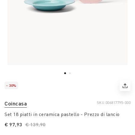
- 30%
Coincasa
SKU.
006817795-000
Set 18 piatti in ceramica pastello - Prezzo di lancio
€ 97,93
Price reduced from
€ 139,90
to