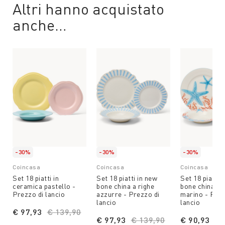
Altri hanno acquistato
anche…
-30%
-30%
-30%
Coincasa
Coincasa
Coincasa
Set 18 piatti in
Set 18 piatti in new
Set 18 piatti 
ceramica pastello -
bone china a righe
bone china c
Prezzo di lancio
azzurre - Prezzo di
marino - Prez
lancio
lancio
€ 97,93
Price reduced from
€ 139,90
to
€ 97,93
Price reduced from
€ 139,90
to
€ 90,93
Pr
€ 