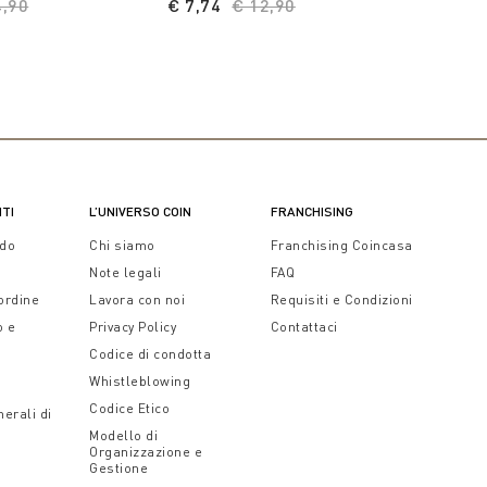
ce reduced from
4,90
to
€ 7,74
Price reduced from
€ 12,90
to
NTI
L’UNIVERSO COIN
FRANCHISING
ido
Chi siamo
Franchising Coincasa
Note legali
FAQ
 ordine
Lavora con noi
Requisiti e Condizioni
o e
Privacy Policy
Contattaci
Codice di condotta
Whistleblowing
Codice Etico
erali di
Modello di
Organizzazione e
Gestione