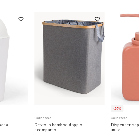
-40%
Coincasa
Coincasa
opaca
Cesto in bamboo doppio
Dispenser sap
scomparto
unita