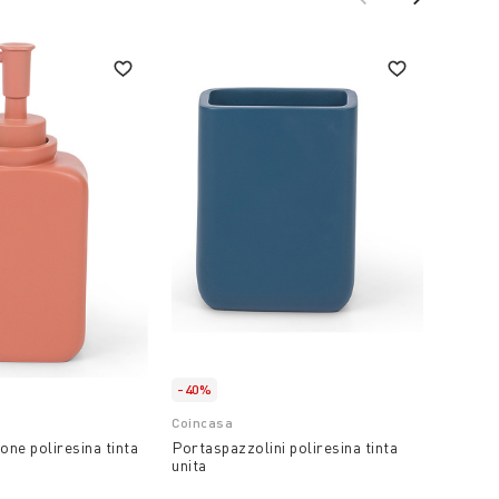
-40%
Coincasa
Coinca
one poliresina tinta
Portaspazzolini poliresina tinta
Mobile
unita
€ 39,