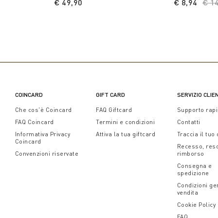
€ 49,90
€ 8,94
Pri
€ 1
COINCARD
GIFT CARD
SERVIZIO CLIE
Che cos'è Coincard
FAQ Giftcard
Supporto rap
FAQ Coincard
Termini e condizioni
Contatti
Informativa Privacy
Attiva la tua giftcard
Traccia il tuo
Coincard
Recesso, res
Convenzioni riservate
rimborso
Consegna e
spedizione
Condizioni gen
vendita
Cookie Policy
FAQ