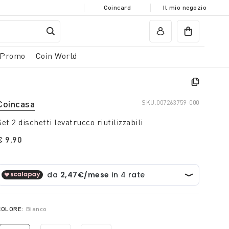
Coincard
Il mio negozio
Promo
Coin World
Coincasa
SKU.
007263759-000
Set 2 dischetti levatrucco riutilizzabili
€ 9,90
COLORE:
Bianco