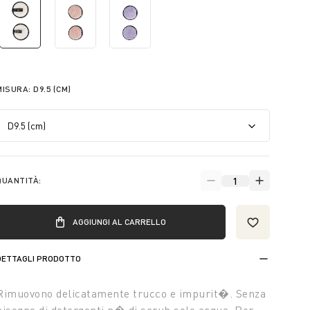
selected
MISURA:
D9.5 (CM)
QUANTITÀ:
AGGIUNGI AL CARRELLO
DETTAGLI PRODOTTO
Rimuovono delicatamente trucco e impurit�. Senza