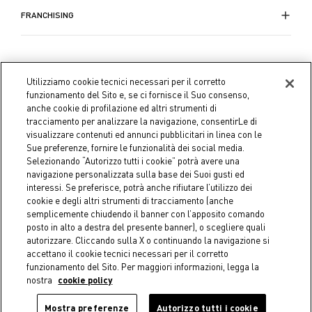
FRANCHISING
Utilizziamo cookie tecnici necessari per il corretto
funzionamento del Sito e, se ci fornisce il Suo consenso,
anche cookie di profilazione ed altri strumenti di
tracciamento per analizzare la navigazione, consentirLe di
visualizzare contenuti ed annunci pubblicitari in linea con le
Sue preferenze, fornire le funzionalità dei social media.
Selezionando “Autorizzo tutti i cookie” potrà avere una
navigazione personalizzata sulla base dei Suoi gusti ed
interessi. Se preferisce, potrà anche rifiutare l’utilizzo dei
cookie e degli altri strumenti di tracciamento (anche
semplicemente chiudendo il banner con l’apposito comando
Coin S.p.A. C.F./P.IVA 04391480276, capitale sociale 10.123.282,23
posto in alto a destra del presente banner), o scegliere quali
Euro i.v.
autorizzare. Cliccando sulla X o continuando la navigazione si
accettano il cookie tecnici necessari per il corretto
Dati aziendali
Cookie Policy
Informativa Privacy
Note
funzionamento del Sito. Per maggiori informazioni, legga la
nostra
cookie policy
legali
AGGIUNGI AL CARRELLO
Mostra preferenze
Autorizzo tutti i cookie