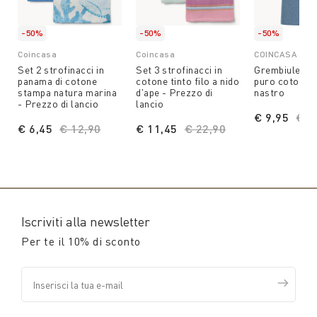
-50%
-50%
-50%
Coincasa
Coincasa
COINCASA
Set 2 strofinacci in
Set 3 strofinacci in
Grembiule da 
panama di cotone
cotone tinto filo a nido
puro cotone 
stampa natura marina
d'ape - Prezzo di
nastro
- Prezzo di lancio
lancio
€ 9,95
Pri
€ 1
€ 6,45
Price reduced from
€ 12,90
to
€ 11,45
Price reduced from
€ 22,90
to
Iscriviti alla newsletter
Per te il 10% di sconto