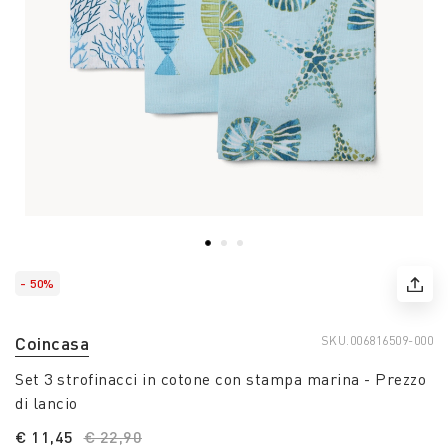
- 50%
Coincasa
SKU.
006816509-000
Set 3 strofinacci in cotone con stampa marina - Prezzo
di lancio
€ 11,45
Price reduced from
€ 22,90
to