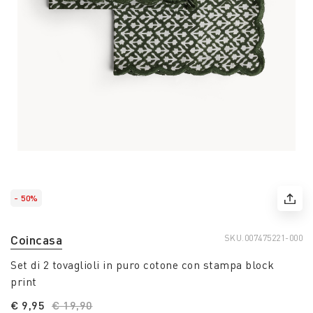
- 50%
Coincasa
SKU.
007475221-000
Set di 2 tovaglioli in puro cotone con stampa block
print
€ 9,95
Price reduced from
€ 19,90
to