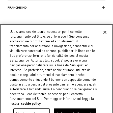
FRANCHISING
Utilizziamo cookie tecnici necessari per il corretto
funzionamento del Sito e, se ci fornisce il Suo consenso,
anche cookie di profilazione ed altri strumenti di
tracciamento per analizzare la navigazione, consentirLe di
visualizzare contenuti ed annunci pubblicitari in linea con le
Sue preferenze, fornire le funzionalità dei social media.
Selezionando “Autorizzo tutti i cookie” potrà avere una
navigazione personalizzata sulla base dei Suoi gusti ed
interessi. Se preferisce, potrà anche rifiutare l’utilizzo dei
cookie e degli altri strumenti di tracciamento (anche
semplicemente chiudendo il banner con l’apposito comando
Coin S.p.A. C.F./P.IVA 04391480276, capitale sociale 10.123.282,23
posto in alto a destra del presente banner), o scegliere quali
Euro i.v.
autorizzare. Cliccando sulla X o continuando la navigazione si
accettano il cookie tecnici necessari per il corretto
Dati aziendali
Cookie Policy
Informativa Privacy
Note
funzionamento del Sito. Per maggiori informazioni, legga la
nostra
cookie policy
legali
AGGIUNGI AL CARRELLO