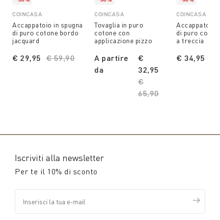
COINCASA
COINCASA
COINCASA
Accappatoio in spugna
Tovaglia in puro
Accappatoio 
di puro cotone bordo
cotone con
di puro coton
jacquard
applicazione pizzo
a treccia
€ 29,95
Price reduced from
€ 59,90
to
A partire
€
€ 34,95
Pr
€ 
da
32,95
Price reduced from
€
65,90
to
Iscriviti alla newsletter
Per te il 10% di sconto