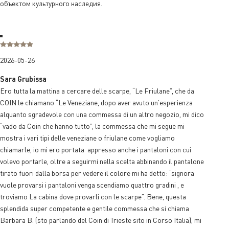
объектом культурного наследия.
2026-05-26
Sara Grubissa
Ero tutta la mattina a cercare delle scarpe, “Le Friulane”, che da
COIN le chiamano “Le Veneziane, dopo aver avuto un’esperienza
alquanto sgradevole con una commessa di un altro negozio, mi dico
“vado da Coin che hanno tutto”, la commessa che mi segue mi
mostra i vari tipi delle veneziane o friulane come vogliamo
chiamarle, io mi ero portata appresso anche i pantaloni con cui
volevo portarle, oltre a seguirmi nella scelta abbinando il pantalone
tirato fuori dalla borsa per vedere il colore mi ha detto: “signora
vuole provarsi i pantaloni venga scendiamo quattro gradini , e
troviamo La cabina dove provarli con le scarpe”. Bene, questa
splendida super competente e gentile commessa che si chiama
Barbara B. (sto parlando del Coin di Trieste sito in Corso Italia), mi