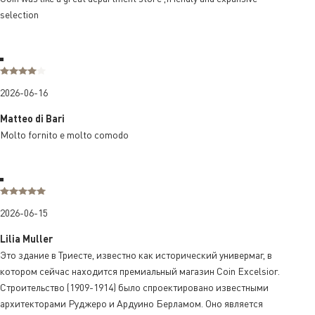
selection
2026-06-16
Matteo di Bari
Molto fornito e molto comodo
2026-06-15
Lilia Muller
Это здание в Триесте, известно как исторический универмаг, в
котором сейчас находится премиальный магазин Coin Excelsior.
Строительство (1909-1914) было спроектировано известными
архитекторами Руджеро и Ардуино Берламом. Оно является