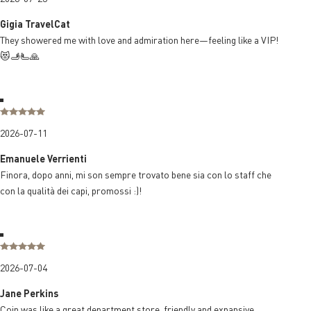
Gigia TravelCat
They showered me with love and admiration here—feeling like a VIP!
😻🫸🫷🙏
2026-07-11
Emanuele Verrienti
Finora, dopo anni, mi son sempre trovato bene sia con lo staff che
con la qualità dei capi, promossi :)!
2026-07-04
Jane Perkins
Coin was like a great department store ,friendly and expansive