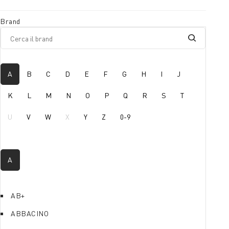
Brand
A
B
C
D
E
F
G
H
I
J
K
L
M
N
O
P
Q
R
S
T
U
V
W
X
Y
Z
0-9
A
AB+
ABBACINO