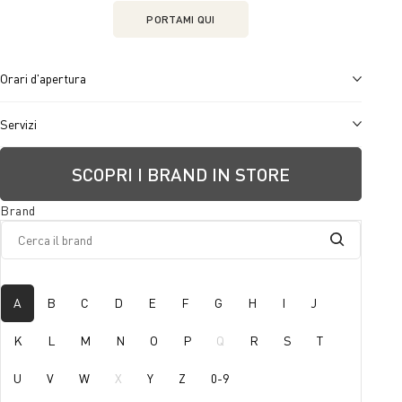
PORTAMI QUI
Orari d'apertura
Servizi
SCOPRI I BRAND IN STORE
Brand
A
B
C
D
E
F
G
H
I
J
K
L
M
N
O
P
Q
R
S
T
U
V
W
X
Y
Z
0-9