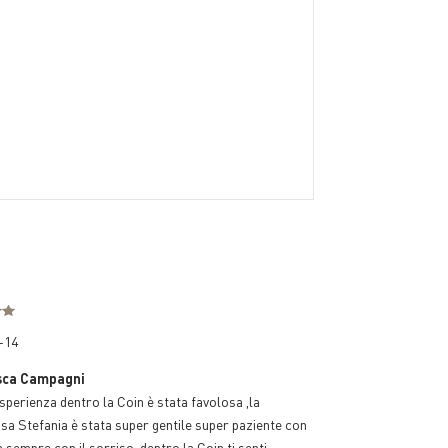
-14
sca Campagni
sperienza dentro la Coin è stata favolosa ,la
 Stefania è stata super gentile super paziente con
ia sempre con il sorriso ,dentro la Coin ti senti