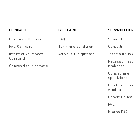
COINCARD
GIFT CARD
SERVIZIO CLIE
Che cos'è Coincard
FAQ Giftcard
Supporto rap
FAQ Coincard
Termini e condizioni
Contatti
Informativa Privacy
Attiva la tua giftcard
Traccia il tuo
Coincard
Recesso, res
Convenzioni riservate
rimborso
Consegna e
spedizione
Condizioni gen
vendita
Cookie Policy
FAQ
Klarna FAQ