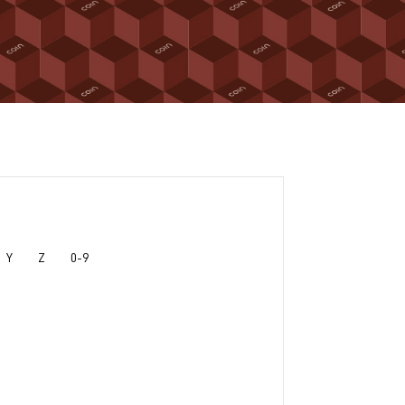
Y
Z
0-9