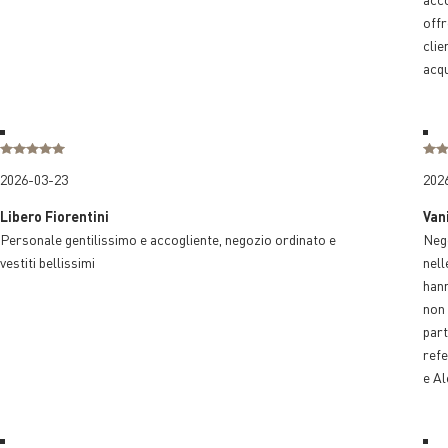
offr
clie
acqu
2026-03-23
202
Libero Fiorentini
Van
Personale gentilissimo e accogliente, negozio ordinato e
Nego
vestiti bellissimi
nell
hann
non 
part
refe
e Al