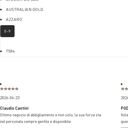
AUSTRALIAN GOLD
AZZARO'
0-9
7584
2026-06-23
202
Claudio Cantini
PO
Ottimo negozio di abbigliamento e non solo, la sua forza sta
Vole
nel personale sempre gentile e disponibile.
ques
acco