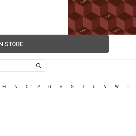
IN STORE
M
N
O
P
Q
R
S
T
U
V
W
X