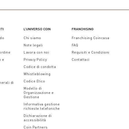
NTI
L’UNIVERSO COIN
FRANCHISING
ido
Chi siamo
Franchising Coincasa
Note legali
FAQ
 ordine
Lavora con noi
Requisiti e Condizioni
o e
Privacy Policy
Contattaci
Codice di condotta
Whistleblowing
Codice Etico
erali di
Modello di
Organizzazione e
Gestione
Informativa gestione
richieste telefoniche
Dichiarazione di
accessibilità
Coin Partners