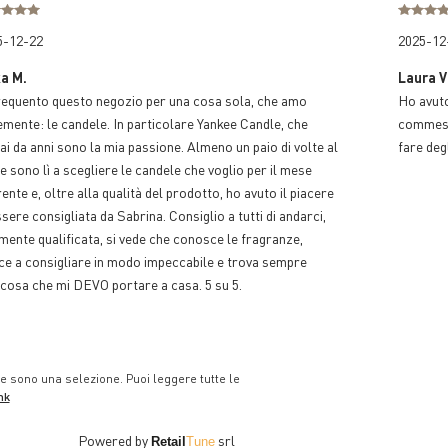
5-12-22
2025-12
ka M.
Laura V
requento questo negozio per una cosa sola, che amo
Ho avuto
emente: le candele. In particolare Yankee Candle, che
commesse
i da anni sono la mia passione. Almeno un paio di volte al
fare deg
 sono lì a scegliere le candele che voglio per il mese
ente e, oltre alla qualità del prodotto, ho avuto il piacere
ssere consigliata da Sabrina. Consiglio a tutti di andarci,
mente qualificata, si vede che conosce le fragranze,
ce a consigliare in modo impeccabile e trova sempre
cosa che mi DEVO portare a casa. 5 su 5.
e sono una selezione. Puoi leggere tutte le
nk
Powered by
srl
Retail
Tune