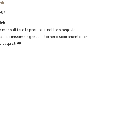
-07
ichi
 modo di fare la promoter nel loro negozio,
 carinissime e gentili.... tornerò sicuramente per
li acquisti ❤️