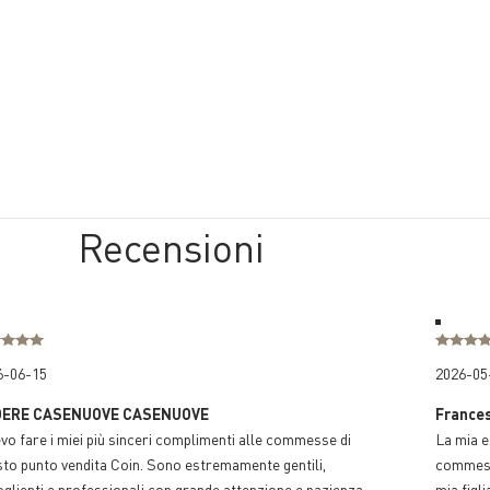
Recensioni
6-06-15
2026-05
DERE CASENUOVE CASENUOVE
France
vo fare i miei più sinceri complimenti alle commesse di
La mia e
to punto vendita Coin. Sono estremamente gentili,
commessa
glienti e professionali.con grande attenzione e pazienza,
mia figl