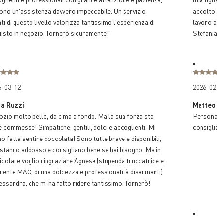
ono un'assistenza davvero impeccabile. Un servizio
accolto 
nti di questo livello valorizza tantissimo l'esperienza di
lavoro a
isto in negozio. Tornerò sicuramente!"
Stefania
6-03-12
2026-02
ia Ruzzi
Matteo
zio molto bello, da cima a fondo. Ma la sua forza sta
Personal
e commesse! Simpatiche, gentili, dolci e accoglienti. Mi
consigli
o fatta sentire coccolata! Sono tutte brave e disponibili,
stanno addosso e consigliano bene se hai bisogno. Ma in
icolare voglio ringraziare Agnese (stupenda truccatrice e
rente MAC, di una dolcezza e professionalità disarmanti)
essandra, che mi ha fatto ridere tantissimo. Tornerò!