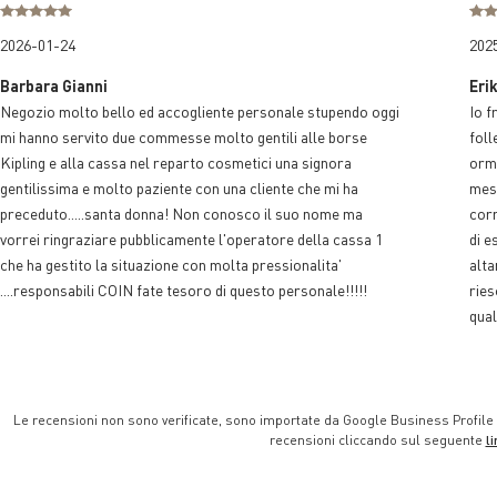
2026-01-24
202
Barbara Gianni
Eri
Negozio molto bello ed accogliente personale stupendo oggi
Io f
mi hanno servito due commesse molto gentili alle borse
foll
Kipling e alla cassa nel reparto cosmetici una signora
orma
gentilissima e molto paziente con una cliente che mi ha
mese
preceduto.....santa donna! Non conosco il suo nome ma
corr
vorrei ringraziare pubblicamente l'operatore della cassa 1
di e
che ha gestito la situazione con molta pressionalita'
alta
....responsabili COIN fate tesoro di questo personale!!!!!
ries
qual
Le recensioni non sono verificate, sono importate da Google Business Profile 
recensioni cliccando sul seguente
li