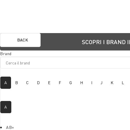
BACK
SCOPRI I BRAND 
Brand
A
B
C
D
E
F
G
H
I
J
K
L
A
AB+