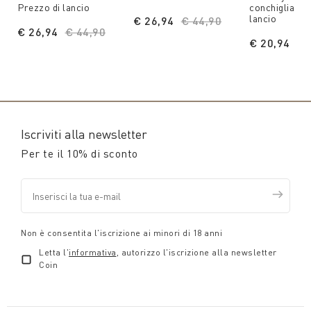
Prezzo di lancio
conchiglia - 
lancio
€ 26,94
Price reduced from
€ 44,90
to
€ 26,94
Price reduced from
€ 44,90
to
€ 20,94
Pr
€ 
Iscriviti alla newsletter
Per te il 10% di sconto
Non è consentita l'iscrizione ai minori di 18 anni
Letta l'
informativa
, autorizzo l'iscrizione alla newsletter
Coin