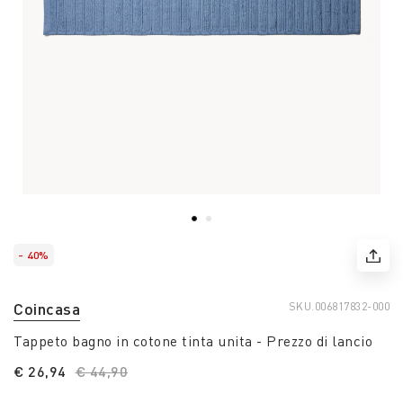
- 40%
Coincasa
SKU.
006817832-000
Tappeto bagno in cotone tinta unita - Prezzo di lancio
€ 26,94
Price reduced from
€ 44,90
to