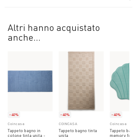
Altri hanno acquistato
anche…
-40%
-40%
-40%
Coincasa
COINCASA
Coincasa
Tappeto bagno in
Tappeto bagno tinta
Tappeto bagno
cotone tinta unita -
unita
memory foam