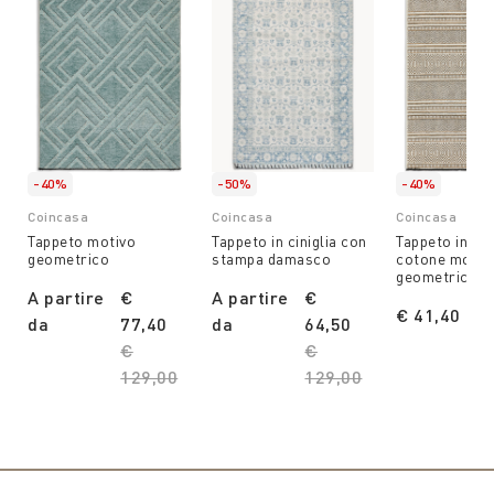
-40%
-50%
-40%
Coincasa
Coincasa
Coincasa
Tappeto motivo
Tappeto in ciniglia con
Tappeto in mi
geometrico
stampa damasco
cotone motiv
geometrico
A partire
€
A partire
€
€ 41,40
Pr
€ 
da
77,40
da
64,50
Price reduced from
€
Price reduced from
€
129,00
to
129,00
to