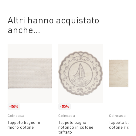
Altri hanno acquistato
anche…
-50%
-50%
Coincasa
Coincasa
Coincasa
Tappeto bagno in
Tappeto bagno
Tappeto bagno
micro cotone
rotondo in cotone
cotone ricicl
taftato