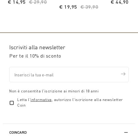
€ 14,95
Price reduced from
€ 29,90
to
€ 44,90
€ 19,95
Price reduced from
€ 39,90
to
Iscriviti alla newsletter
Per te il 10% di sconto
Non è consentita l'iscrizione ai minori di 18 anni
Letta l'
informativa
, autorizzo l'iscrizione alla newsletter
Coin
COINCARD