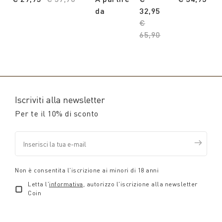
da
32,95
Price reduced from
€
65,90
to
Iscriviti alla newsletter
Per te il 10% di sconto
Non è consentita l'iscrizione ai minori di 18 anni
Letta l'
informativa
, autorizzo l'iscrizione alla newsletter
Coin