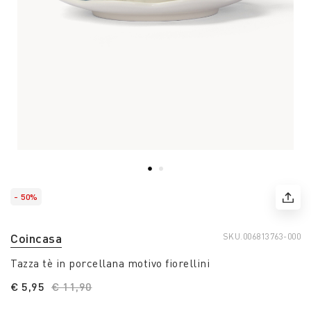
- 50%
Coincasa
SKU.
006813763-000
Tazza tè in porcellana motivo fiorellini
€ 5,95
Price reduced from
€ 11,90
to