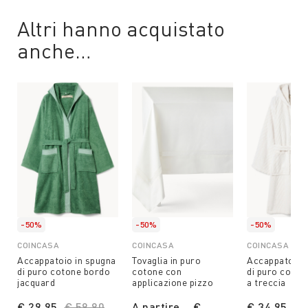
Altri hanno acquistato
anche…
-50%
-50%
-50%
COINCASA
COINCASA
COINCASA
Accappatoio in spugna
Tovaglia in puro
Accappatoio 
di puro cotone bordo
cotone con
di puro coton
jacquard
applicazione pizzo
a treccia
€ 29,95
Price reduced from
€ 59,90
to
A partire
€
€ 34,95
Pr
€ 