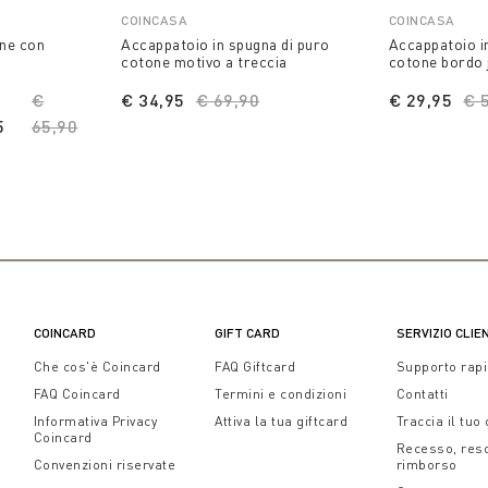
COINCASA
COINCASA
one con
Accappatoio in spugna di puro
Accappatoio i
cotone motivo a treccia
cotone bordo 
Price reduced from
€
€ 34,95
Price reduced from
€ 69,90
to
€ 29,95
Pr
€ 
5
65,90
to
COINCARD
GIFT CARD
SERVIZIO CLIE
Che cos'è Coincard
FAQ Giftcard
Supporto rap
FAQ Coincard
Termini e condizioni
Contatti
Informativa Privacy
Attiva la tua giftcard
Traccia il tuo
Coincard
Recesso, res
Convenzioni riservate
rimborso