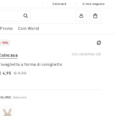
Coincard
Il mio negozio
Promo
Coin World
- 50%
Coincasa
SKU.
006809584-000
Tovaglietta a forma di coniglietto
€ 4,95
Price reduced from
€ 9,90
to
COLORE:
Naturale