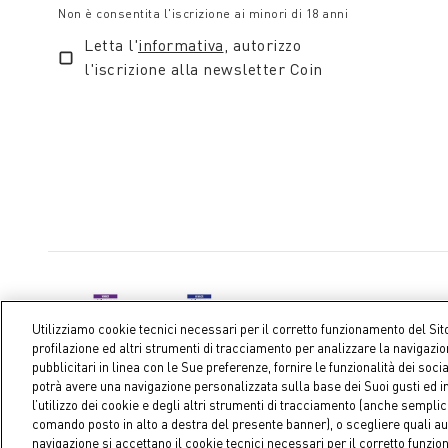
Non è consentita l'iscrizione ai minori di 18 anni
Letta l'
informativa
, autorizzo
l'iscrizione alla newsletter Coin
Utilizziamo cookie tecnici necessari per il corretto funzionamento del Sit
profilazione ed altri strumenti di tracciamento per analizzare la navigazi
pubblicitari in linea con le Sue preferenze, fornire le funzionalità dei soci
potrà avere una navigazione personalizzata sulla base dei Suoi gusti ed in
l’utilizzo dei cookie e degli altri strumenti di tracciamento (anche sempl
Coin S.p.A. C.F./P.IVA 04391480276, capitale sociale 10.123.282,23 E
comando posto in alto a destra del presente banner), o scegliere quali au
navigazione si accettano il cookie tecnici necessari per il corretto funzi