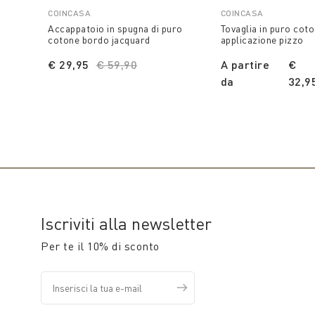
COINCASA
COINCASA
Accappatoio in spugna di puro
Tovaglia in puro cot
cotone bordo jacquard
applicazione pizzo
€ 29,95
Price reduced from
€ 59,90
to
A partire
€
da
32,9
Iscriviti alla newsletter
Per te il 10% di sconto