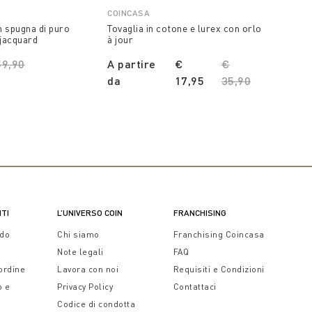
COINCASA
COINCA
n spugna di puro
Tovaglia in cotone e lurex con orlo
Lenzuol
jacquard
à jour
motivo
ice reduced from
59,90
to
A partire
€
Price reduced f
€
€ 34,
da
17,95
35,90
to
NTI
L’UNIVERSO COIN
FRANCHISING
ido
Chi siamo
Franchising Coincasa
Note legali
FAQ
 ordine
Lavora con noi
Requisiti e Condizioni
o e
Privacy Policy
Contattaci
Codice di condotta