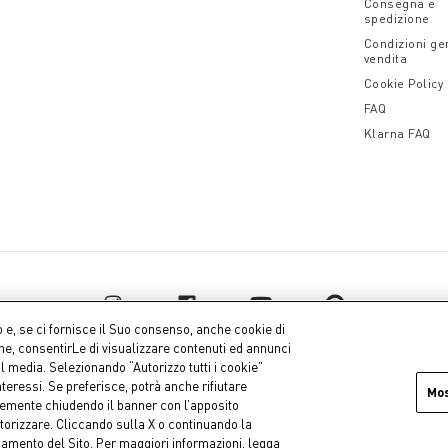
Consegna e
spedizione
Condizioni gen
vendita
Cookie Policy
FAQ
Klarna FAQ
o e, se ci fornisce il Suo consenso, anche cookie di
one, consentirLe di visualizzare contenuti ed annunci
al media. Selezionando “Autorizzo tutti i cookie”
teressi. Se preferisce, potrà anche rifiutare
Mo
icemente chiudendo il banner con l’apposito
uro i.v.
Dati az
torizzare. Cliccando sulla X o continuando la
onamento del Sito. Per maggiori informazioni, legga