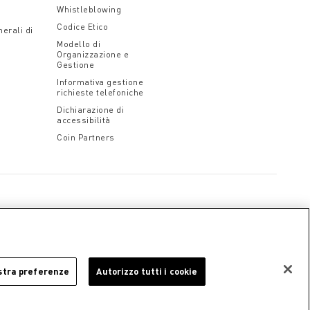
Whistleblowing
Codice Etico
erali di
Modello di
Organizzazione e
Gestione
Informativa gestione
richieste telefoniche
Dichiarazione di
accessibilità
Coin Partners
stra preferenze
Autorizzo tutti i cookie
iendali
Cookie Policy
Informativa Privacy
Note legali