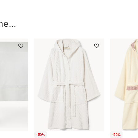
che…
-50%
-50%