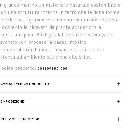
in giunco marino,un materiale naturale sostenibile,e
con una struttura interna in ferro che le dona forma
e stabilità. Il giunco marino è un materiale naturale
e sostenibile ricavato da piante acquatiche a
crescita rapida. Biodegradabile e rinnovabile,viene
lavorato con processi a basso impatto
ambientale,rendendo la tovaglietta una scelta
attenta all’ambiente oltre che allo stile.
Codice prodotto:
006809584-000
SCHEDA TECNICA PRODOTTO
COMPOSIZIONE
SPEDIZIONE E RECESSO