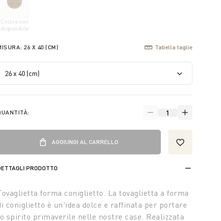
Colore non
selected
disponibile
MISURA:
26 X 40 (CM)
Tabella taglie
QUANTITÀ:
AGGIUNGI AL CARRELLO
DETTAGLI PRODOTTO
Tovaglietta forma coniglietto. La tovaglietta a forma
di coniglietto è un'idea dolce e raffinata per portare
lo spirito primaverile nelle nostre case. Realizzata