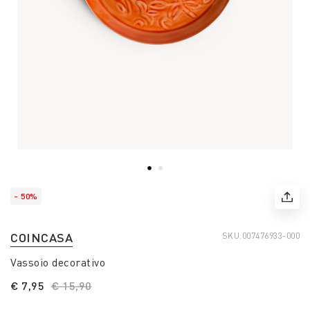
- 50%
COINCASA
SKU.
007476933-000
Vassoio decorativo
€ 7,95
Price reduced from
€ 15,90
to