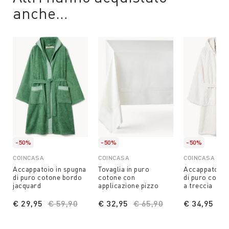
anche…
-50%
-50%
-50%
COINCASA
COINCASA
COINCASA
Accappatoio in spugna
Tovaglia in puro
Accappatoio 
di puro cotone bordo
cotone con
di puro coton
jacquard
applicazione pizzo
a treccia
€ 29,95
Price reduced from
€ 59,90
to
€ 32,95
Price reduced from
€ 65,90
to
€ 34,95
Pr
€ 