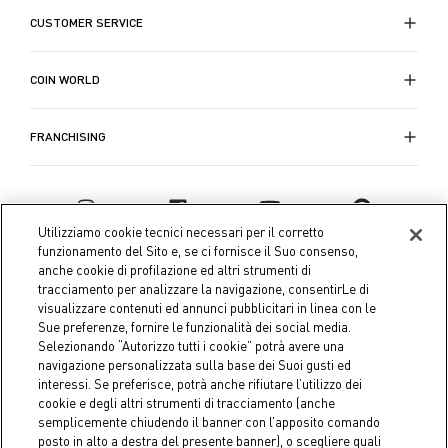
CUSTOMER SERVICE
COIN WORLD
FRANCHISING
Utilizziamo cookie tecnici necessari per il corretto
funzionamento del Sito e, se ci fornisce il Suo consenso,
anche cookie di profilazione ed altri strumenti di
tracciamento per analizzare la navigazione, consentirLe di
visualizzare contenuti ed annunci pubblicitari in linea con le
Sue preferenze, fornire le funzionalità dei social media.
Selezionando “Autorizzo tutti i cookie” potrà avere una
navigazione personalizzata sulla base dei Suoi gusti ed
interessi. Se preferisce, potrà anche rifiutare l’utilizzo dei
Coin S.p.A. Tax code / VAT number 04391480276, share capital
cookie e degli altri strumenti di tracciamento (anche
semplicemente chiudendo il banner con l’apposito comando
€ 10.000.000,00 fully paid up
posto in alto a destra del presente banner), o scegliere quali