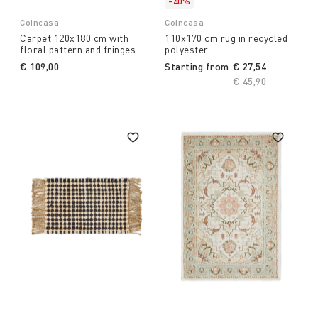
-40%
Coincasa
Coincasa
Carpet 120x180 cm with
110x170 cm rug in recycled
floral pattern and fringes
polyester
€ 109,00
Starting from
€ 27,54
Price reduced fro
€ 45,90
to