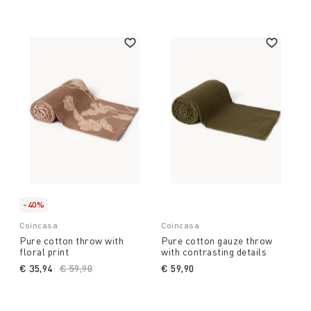
-40%
Coincasa
Coincasa
Pure cotton throw with
Pure cotton gauze throw
floral print
with contrasting details
€ 35,94
Price reduced from
€ 59,90
to
€ 59,90