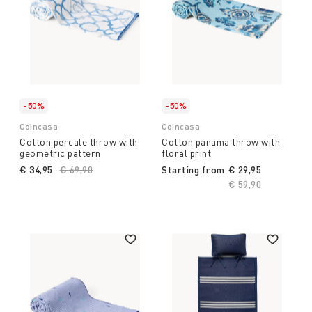
-50%
-50%
Coincasa
Coincasa
Cotton percale throw with
Cotton panama throw with
geometric pattern
floral print
€ 34,95
Price reduced from
€ 69,90
to
Starting from
€ 29,95
Price reduced fro
€ 59,90
to