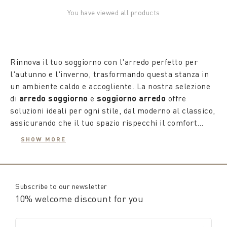
You have viewed all products
Rinnova il tuo soggiorno con l'arredo perfetto per
l'autunno e l'inverno, trasformando questa stanza in
un ambiente caldo e accogliente. La nostra selezione
di
arredo soggiorno
e
soggiorno arredo
offre
soluzioni ideali per ogni stile, dal moderno al classico,
assicurando che il tuo spazio rispecchi il comfort
stagionale desiderato. Con mobili di alta qualità e
Per questa stagione, puntiamo sugli
accessori
SHOW MORE
design raffinato, puoi creare un ambiente che invita al
arredo soggiorno
che aggiungono un tocco personale
relax e al benessere durante i mesi più freddi.
senza eguali. Dalle coperte soffici e calde a cuscini
con motivi autunnali e invernali, ogni dettaglio è
pensato per aumentare il comfort e l'estetica del tuo
Subscribe to our newsletter
spazio. L'aggiunta di
decorazione soggiorno
come
10% welcome discount for you
candele profumate, vasi in vetro colorato in pasta e
L'attenzione ai dettagli è fondamentale, e con la giusta
elementi in materiali naturali, come legno e lana,
oggettistica moderna soggiorno
, puoi elevare