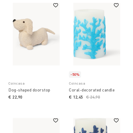
-50%
Coincasa
Coincasa
Dog-shaped doorstop
Coral-decorated candle
€ 22,90
€ 12,45
Price reduced from
€ 24,90
to