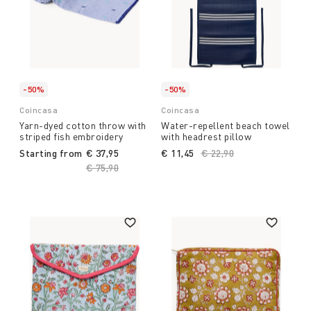
-50%
-50%
Coincasa
Coincasa
Yarn-dyed cotton throw with
Water-repellent beach towel
striped fish embroidery
with headrest pillow
Starting from
€ 37,95
€ 11,45
Price reduced from
€ 22,90
to
Price reduced from
€ 75,90
to