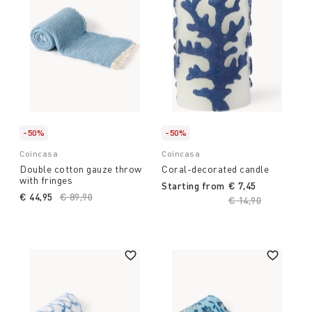
-50%
-50%
Coincasa
Coincasa
Double cotton gauze throw
Coral-decorated candle
with fringes
Starting from
€ 7,45
€ 44,95
Price reduced from
€ 89,90
to
Price reduced fro
€ 14,90
to