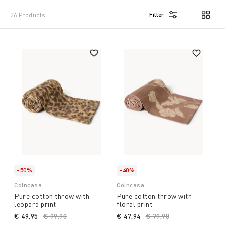
Filter
26 Products
-50%
-40%
Coincasa
Coincasa
Pure cotton throw with
Pure cotton throw with
leopard print
floral print
€ 49,95
Price reduced from
€ 99,90
to
€ 47,94
Price reduced from
€ 79,90
to