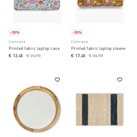
-50%
-50%
Coincasa
Coincasa
Printed fabric laptop case
Printed fabric laptop sleeve
€ 12,45
Price reduced from
€ 24,90
to
€ 17,45
Price reduced from
€ 34,90
to