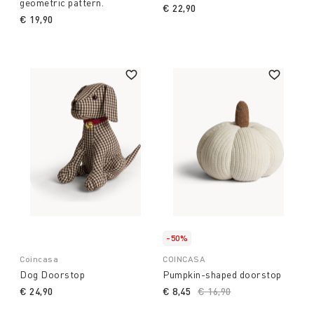
geometric pattern.
€ 22,90
€ 19,90
-50%
Coincasa
COINCASA
Dog Doorstop
Pumpkin-shaped doorstop
€ 24,90
€ 8,45
Price reduced from
€ 16,90
to