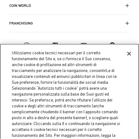
COIN WORLD
FRANCHISING
Utilizziamo cookie tecnici necessari per il corretto
funzionamento del Sito e, se ci fornisce il Suo consenso,
anche cookie di profilazione ed altri strumenti di
tracciamento per analizzare la navigazione, consentirLe di
visualizzare contenuti ed annunci pubblicitari in linea con le
Sue preferenze, fornire le funzionalità dei social media.
Selezionando “Autorizzo tutti i cookie” potrà avere una
navigazione personalizzata sulla base dei Suoi gusti ed
interessi. Se preferisce, potrà anche rifiutare l’utilizzo dei
Coin S.p.A. Tax code / VAT number 04391480276, share capital
cookie e degli altri strumenti di tracciamento (anche
semplicemente chiudendo il banner con l’apposito comando
€ 10.000.000,00 fully paid up
posto in alto a destra del presente banner), o scegliere quali
autorizzare. Cliccando sulla X o continuando la navigazione si
Company data
Cookie Policy
Privacy Policy
Legal
accettano il cookie tecnici necessari per il corretto
Notice
funzionamento del Sito. Per maggiori informazioni, legga la