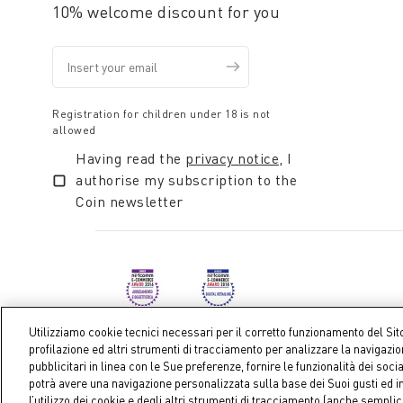
10% welcome discount for you
Queste idee regalo, pur nella loro semplicità, sono pa
Coincasa, ogni dono diventa un gesto prezioso per ce
Registration for children under 18 is not
allowed
Having read the
privacy notice
, I
authorise my subscription to the
Coin newsletter
Utilizziamo cookie tecnici necessari per il corretto funzionamento del Sit
profilazione ed altri strumenti di tracciamento per analizzare la navigazi
pubblicitari in linea con le Sue preferenze, fornire le funzionalità dei soci
Coin S.p.A. Tax code / VAT number 04391480276, share ca
potrà avere una navigazione personalizzata sulla base dei Suoi gusti ed in
l’utilizzo dei cookie e degli altri strumenti di tracciamento (anche sempl