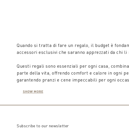
wedding, Valentine's Day or birthday, our offerings
shopping and celebrate every occasion in an extraor
Quando si tratta di fare un regalo, il budget è fond
accessori esclusivi che saranno apprezzati da chi l
Questi regali sono essenziali per ogni casa, combina
parte della vita, offrendo comfort e calore in ogni pe
garantendo pranzi e cene impeccabili per ogni occas
SHOW MORE
Con il
set del tavolino
da soggiorno o da camera da le
Questi complementi, scelti con gusto, decoreranno og
I tappeti sono
regali alternativi
sempre graditi, capa
riscaldano l’ambiente, ma aggiungono un tocco di sti
Subscribe to our newsletter