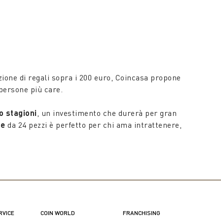
ke a gesture that will surely be appreciated. Happy
zione di regali sopra i 200 euro, Coincasa propone
persone più care.
o stagioni
, un investimento che durerà per gran
te
da 24 pezzi è perfetto per chi ama intrattenere,
ibri, candele profumate o piccoli oggetti decorativi.
egli spazi e conferendo un’atmosfera unica.
re e trame pregiate, questi tappeti non solo
ogni stanza con eleganza e carattere.
RVICE
COIN WORLD
FRANCHISING