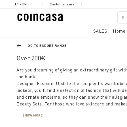
LT - EN
Customer care
SALES
Home
GO TO BUDGET RANGE
Over 200€
Are you dreaming of giving an extraordinary gift wit
the bank.
Designer Fashion: Update the recipient's wardrobe w
jackets, you'll find a selection of fashion that will
and ornate emblems, so they can show their allegia
Beauty Sets: For those who love skincare and makeu
products or revisit their favorites. Scented items, 
SHOW MORE
Decorative Accessories: For interior design lovers, 
Coin and Coincasa are ready to help you find the perf