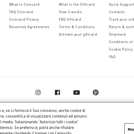
What is Coincard
What is the Giftcard
Quick Suppor
rticolari e ricche di significato, offrendo l’opportunità di e
FAQ Coincard
How it works
Contacts
lebrare i momenti speciali della vita.
Coincard Privacy
FAQ Giftcard
Track your or
Reserved Agreements
Terms & Conditions
Return & exc
Activate your giftcard
Shipment
Conditions of
Cookie Policy
FAQ
o e, se ci fornisce il Suo consenso, anche cookie di
one, consentirLe di visualizzare contenuti ed annunci
al media. Selezionando “Autorizzo tutti i cookie”
pital € 10.000.000,00 fully paid up
Company dat
teressi. Se preferisce, potrà anche rifiutare
Mo
icemente chiudendo il banner con l’apposito