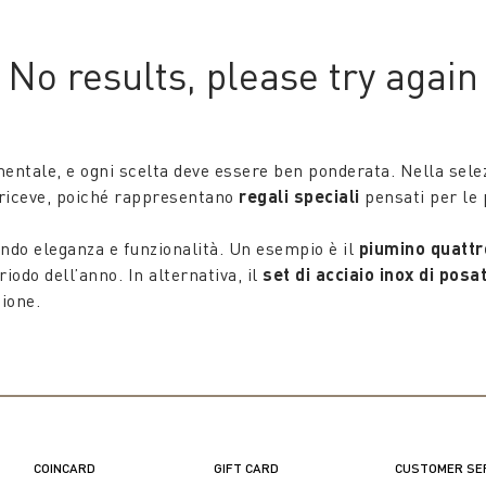
 are sure to bring smiles. Choose from our proposals and ma
dinary way!
No results, please try again
amentale, e ogni scelta deve essere ben ponderata. Nella sele
i riceve, poiché rappresentano
regali speciali
pensati per le 
ndo eleganza e funzionalità. Un esempio è il
piumino quattr
riodo dell’anno. In alternativa, il
set di acciaio inox di posa
ione.
tto: dalle linee semplici e raffinate, perfetti per ospitare l
ni stanza con classe e stile, diventando veri protagonisti d
ci di rendere la casa calda e accogliente. Con le loro textu
le distintivo, trasformando e arricchendo la decorazione di 
COINCARD
GIFT CARD
CUSTOMER SE