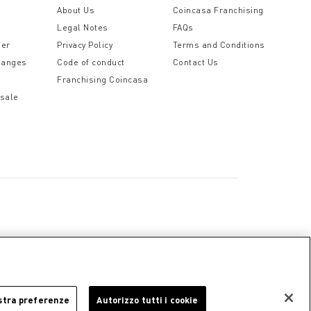
t
About Us
Coincasa Franchising
sprimere affetto e cura per chi le riceve. Con
Legal Notes
FAQs
der
Privacy Policy
Terms and Conditions
hanges
Code of conduct
Contact Us
Franchising Coincasa
 sale
a
Cookie Policy
Privacy Policy
Legal Notice
stra preferenze
Autorizzo tutti i cookie