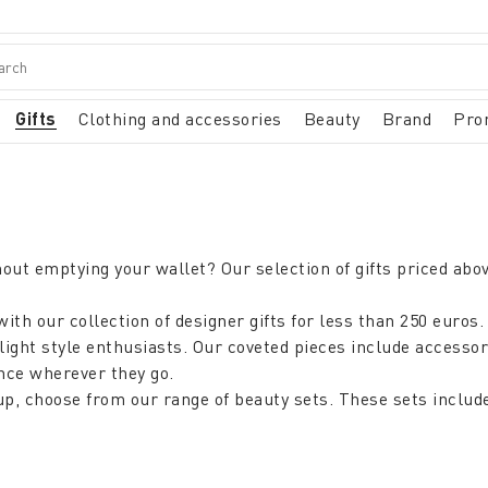
Gifts
Clothing and accessories
Beauty
Brand
Pro
hout emptying your wallet? Our selection of gifts priced ab
ith our collection of designer gifts for less than 250 eur
 delight style enthusiasts. Our coveted pieces include accesso
nce wherever they go.
p, choose from our range of beauty sets. These sets includ
such as perfumes and creams, enrich the olfactory experience 
our decorative accessories are perfect. Sculptural vases tha
ect gift in the price range above 200 euros. Whether you're l