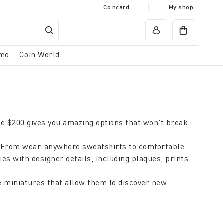
Coincard
My shop
mo
Coin World
ove $200 gives you amazing options that won't break
os. From wear-anywhere sweatshirts to comfortable
ries with designer details, including plaques, prints
e miniatures that allow them to discover new
of their daily routines.
t will add a touch of elegance to any environment.
ooking for the perfect gift for an anniversary,