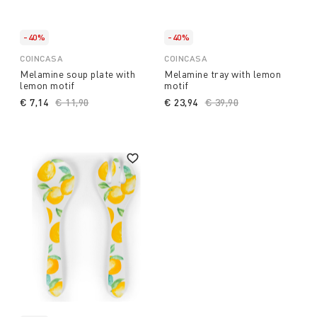
-40%
-40%
COINCASA
COINCASA
Melamine soup plate with
Melamine tray with lemon
lemon motif
motif
€ 7,14
Price reduced from
€ 11,90
to
€ 23,94
Price reduced from
€ 39,90
to