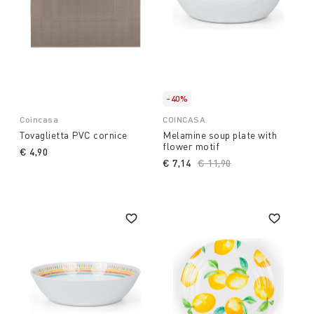
-40%
Coincasa
COINCASA
Tovaglietta PVC cornice
Melamine soup plate with
flower motif
€ 4,90
€ 7,14
Price reduced from
€ 11,90
to