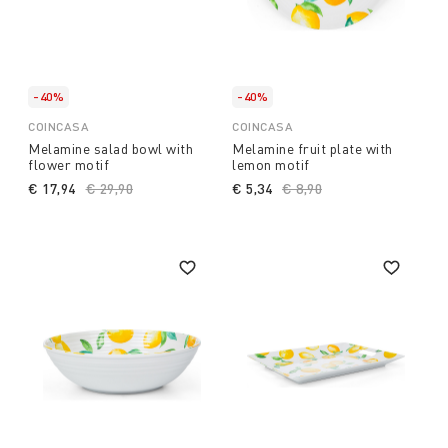
-40%
-40%
COINCASA
COINCASA
Melamine salad bowl with
Melamine fruit plate with
flower motif
lemon motif
€ 17,94
Price reduced from
€ 29,90
to
€ 5,34
Price reduced from
€ 8,90
to