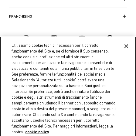
FRANCHISING
Utilizziamo cookie tecnici necessari per il corretto
funzionamento del Sito e, se ci fornisce il Suo consenso,
anche cookie di profilazione ed altri strumenti di
tracciamento per analizzare la navigazione, consentirLe di
visualizzare contenuti ed annunci pubblicitari in linea con le
Sue preferenze, fornire le funzionalità dei social media.
Selezionando “Autorizzo tutti i cookie” potrà avere una
navigazione personalizzata sulla base dei Suoi gusti ed
interessi. Se preferisce, potrà anche rifiutare l’utilizzo dei
Coin S.p.A. Tax code / VAT number 04391480276, share capital
cookie e degli altri strumenti di tracciamento (anche
semplicemente chiudendo il banner con l’apposito comando
€ 10.000.000,00 fully paid up
posto in alto a destra del presente banner), o scegliere quali
autorizzare. Cliccando sulla X o continuando la navigazione si
Company data
Cookie Policy
Privacy Policy
Legal
accettano il cookie tecnici necessari per il corretto
Notice
funzionamento del Sito. Per maggiori informazioni, legga la
nostra
cookie policy