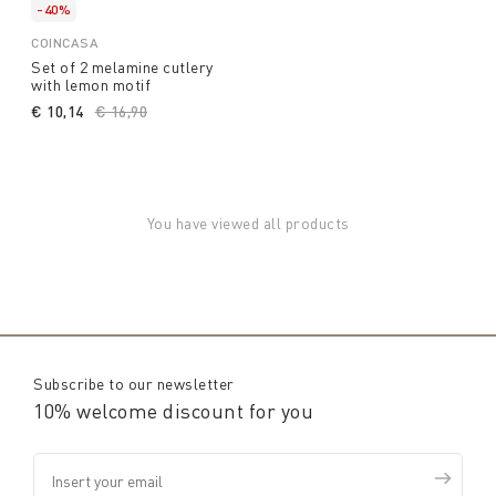
-40%
COINCASA
Set of 2 melamine cutlery
with lemon motif
€ 10,14
Price reduced from
€ 16,90
to
You have viewed all products
Subscribe to our newsletter
10% welcome discount for you